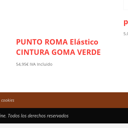
p
5,
PUNTO ROMA Elástico
CINTURA GOMA VERDE
54,95
€
IVA Incluido
e cookies
ne. Todos los derechos reservados