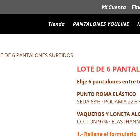
Mi Cuenta
Fin
Tienda
PANTALONES YOULINE
M
TE DE 6 PANTALONES SURTIDOS
LOTE DE 6 PANTA
Elije 6 pantalones entre 
PUNTO ROMA ELÁSTICO
SEDA 68% · POLIAMIA 22%
VAQUEROS Y LONETA AL
COTTON 97% · ELASTHANN
1.- Rellene el formulario