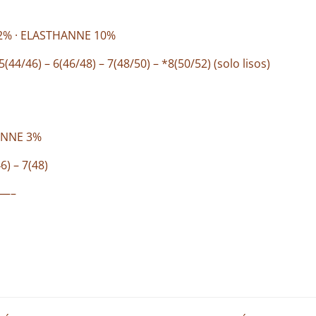
22% · ELASTHANNE 10%
5(44/46) – 6(46/48) – 7(48/50) – *8(50/52) (solo lisos)
ANNE 3%
46) – 7(48)
—–