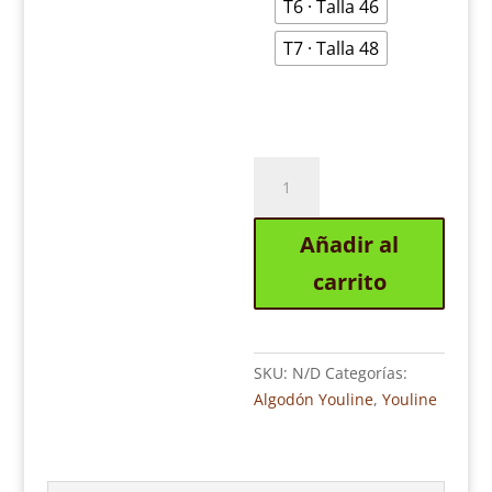
T6 · Talla 46
T7 · Talla 48
LONETA
TOBILLERO
ALGODÓN
Añadir al
YOULINE
B527
carrito
LIGTH
GREEN
cantidad
SKU:
N/D
Categorías:
Algodón Youline
,
Youline