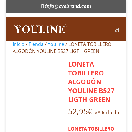
info@cyebrand.com
Inicio
/
Tienda
/
Youline
/ LONETA TOBILLERO
ALGODÓN YOULINE B527 LIGTH GREEN
LONETA
TOBILLERO
ALGODÓN
YOULINE B527
LIGTH GREEN
52,95
€
IVA Incluido
–
LONETA TOBILLERO