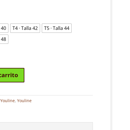
a 40
T4 · Talla 42
T5 · Talla 44
a 48
carrito
Youline
,
Youline