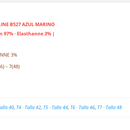
INE B527 AZUL MARINO
ton 97% · Elasthanne 3% |
ANNE 3%
46) – 7(48)
Talla 40
,
T4 · Talla 42
,
T5 · Talla 44
,
T6 · Talla 46
,
T7 · Talla 48