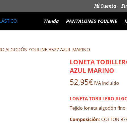
Mi Cuenta
Fi
Tienda
PANTALONES YOULINE
M
RO ALGODÓN YOULINE B527 AZUL MARINO
LONETA TOBILLE
AZUL MARINO
52,95
€
IVA Incluido
–
LONETA TOBILLERO ALG
Tejido loneta algodón fino 
Composición
: COTTON 97