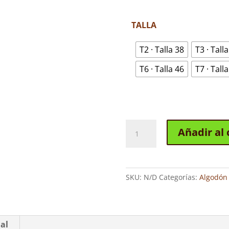
TALLA
T2 · Talla 38
T3 · Tall
T6 · Talla 46
T7 · Tall
LONETA
Añadir al 
TOBILLERO
ALGODÓN
YOULINE
B527
SKU:
N/D
Categorías:
Algodón 
AZUL
MARINO
cantidad
al