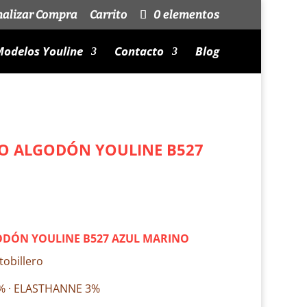
nalizar Compra
Carrito
0 elementos
odelos Youline
Contacto
Blog
RO ALGODÓN YOULINE B527
ODÓN YOULINE B527 AZUL MARINO
tobillero
% · ELASTHANNE 3%