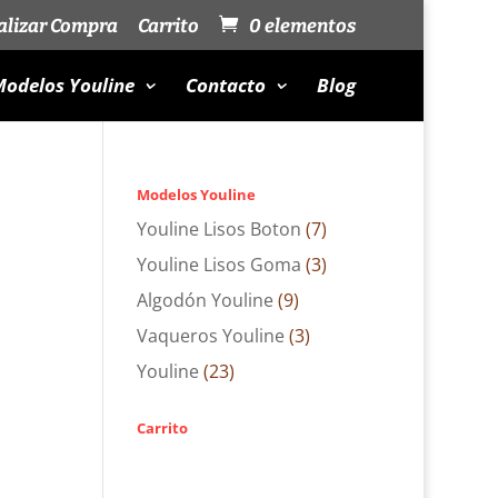
alizar Compra
Carrito
0 elementos
odelos Youline
Contacto
Blog
Modelos Youline
Youline Lisos Boton
(7)
Youline Lisos Goma
(3)
Algodón Youline
(9)
Vaqueros Youline
(3)
Youline
(23)
Carrito