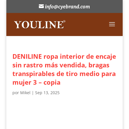
info@cyebrand.com
DENILINE ropa interior de encaje
sin rastro más vendida, bragas
transpirables de tiro medio para
mujer 3 – copia
por
Mikel
|
Sep 13, 2025