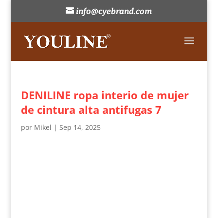
info@cyebrand.com
DENILINE ropa interio de mujer
de cintura alta antifugas 7
por
Mikel
|
Sep 14, 2025