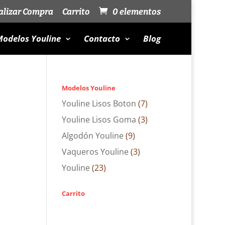
alizar Compra
Carrito
0 elementos
odelos Youline
Contacto
Blog
Modelos Youline
Youline Lisos Boton
(7)
Youline Lisos Goma
(3)
Algodón Youline
(9)
Vaqueros Youline
(3)
Youline
(23)
Carrito