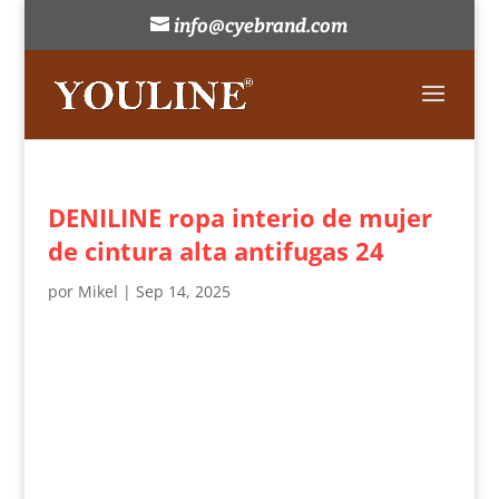
info@cyebrand.com
DENILINE ropa interio de mujer
de cintura alta antifugas 24
por
Mikel
|
Sep 14, 2025