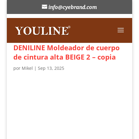
info@cyebrand.com
DENILINE Moldeador de cuerpo
de cintura alta BEIGE 2 – copia
por
Mikel
|
Sep 13, 2025