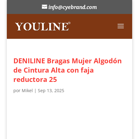
info@cyebrand.com
DENILINE Bragas Mujer Algodón
de Cintura Alta con faja
reductora 25
por
Mikel
|
Sep 13, 2025