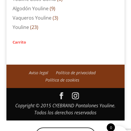
Algodón Youline
(9)
Vaqueros Youline
(3)
Youline
(23)
Carrito
Aviso legal
Política de privacidad
Política de cookies
Copyright © 2015 CYEBRAND Pantalones Youline.
Todos los derechos reservados
0