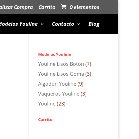
alizar Compra
Carrito
0 elementos
odelos Youline
Contacto
Blog
Modelos Youline
Youline Lisos Boton
(7)
Youline Lisos Goma
(3)
Algodón Youline
(9)
Vaqueros Youline
(3)
Youline
(23)
Carrito