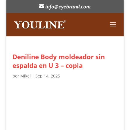
info@cyebrand.com
Deniline Body moldeador sin
espalda en U 3 – copia
por
Mikel
|
Sep 14, 2025