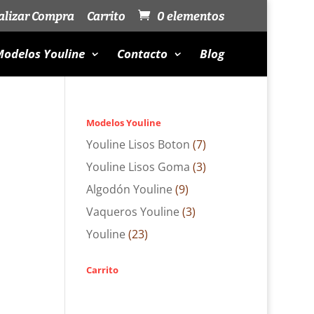
alizar Compra
Carrito
0 elementos
odelos Youline
Contacto
Blog
Modelos Youline
Youline Lisos Boton
(7)
Youline Lisos Goma
(3)
Algodón Youline
(9)
Vaqueros Youline
(3)
Youline
(23)
Carrito